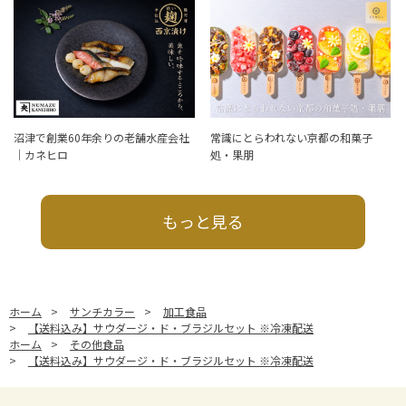
沼津で創業60年余りの老舗水産会社
常識にとらわれない京都の和菓子
｜カネヒロ
処・果朋
もっと見る
ホーム
>
サンチカラー
>
加工食品
>
【送料込み】サウダージ・ド・ブラジルセット ※冷凍配送
ホーム
>
その他食品
>
【送料込み】サウダージ・ド・ブラジルセット ※冷凍配送