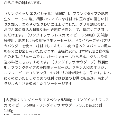
からこその味わいです。
（リングイッサ エスペシャル）豚腸使用、フランクタイプの豚肉
生ソーセージ。塩、胡椒のシンプルな味付けに玉ねぎの優しい甘
味を加え、まろやかな味わいに仕上げました。グリル調理の他、
おでん等の煮込み料理や味付き粗挽き肉として、幅広くご活用い
ただけます。（リングイッサ フレスカ カイピーラ 500g）天然豚
腸使用、豚肉100%の粗挽き生ソーセージ。ドライハーブやパプリ
カパウダーを使って味付けしており、お肉の旨みとスパイスの風味
を存分にお楽しみいただけます。直径約3cm、1本約72gと食べ応
えのあるボリュームです。バーベキューはもちろん、グリルや煮
込み料理にもおすすめです。（リングイッサ サウダーデ）豚腸使
用、フランクタイプの豚肉生ソーセージ。ラテン大和のオリジナ
ルフレーバーでコリアンダーやパセリの緑が映える一品です。にん
にくの効いたしっかりめの味付けはお酒のお供にも最適。南米ブ
ラジルらしさを追求した生ソーセージです。
| 内容量：リングイッサ エスペシャル500g・リングイッサ フレス
カ カイピーラ 500g・リングイッサ サウダーデ500g 各1pc 計
1.5Kg