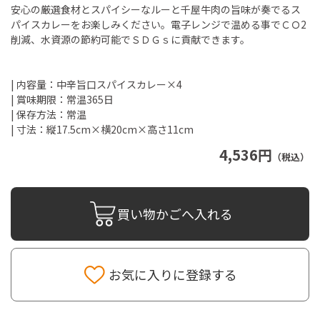
安心の厳選食材とスパイシーなルーと千屋牛肉の旨味が奏でるス
パイスカレーをお楽しみください。電子レンジで温める事でＣＯ2
削減、水資源の節約可能でＳＤＧｓに貢献できます。
| 内容量：中辛旨口スパイスカレー×4
| 賞味期限：常温365日
| 保存方法：常温
| 寸法：縦17.5cm×横20cm×高さ11cm
4,536円
（税込）
買い物かごへ入れる
お気に入りに登録する