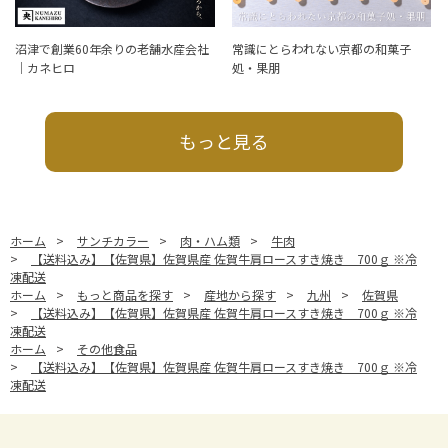
沼津で創業60年余りの老舗水産会社
常識にとらわれない京都の和菓子
｜カネヒロ
処・果朋
もっと見る
ホーム
>
サンチカラー
>
肉・ハム類
>
牛肉
>
【送料込み】【佐賀県】佐賀県産 佐賀牛肩ロースすき焼き 700ｇ ※冷
凍配送
ホーム
>
もっと商品を探す
>
産地から探す
>
九州
>
佐賀県
>
【送料込み】【佐賀県】佐賀県産 佐賀牛肩ロースすき焼き 700ｇ ※冷
凍配送
ホーム
>
その他食品
>
【送料込み】【佐賀県】佐賀県産 佐賀牛肩ロースすき焼き 700ｇ ※冷
凍配送