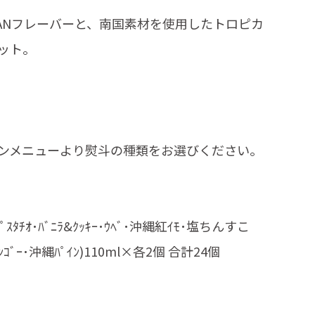
WANフレーバーと、南国素材を使用したトロピカ
ット。
ンメニューより熨斗の種類をお選びください。
･ﾋﾟｽﾀﾁｵ･ﾊﾞﾆﾗ&ｸｯｷｰ･ｳﾍﾞ･沖縄紅ｲﾓ･塩ちんすこ
ｺﾞｰ･沖縄ﾊﾟｲﾝ)110ml×各2個 合計24個