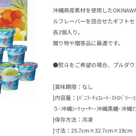
沖縄県産素材を使用したOKINA
ルフレーバーを詰合せたギフトセ
各2個入り。
贈り物や贈答品に最適です。
●熨斗をご希望の場合、プルダウ
|賞味期限：なし
|内容量：(ﾊﾞﾆﾗ･ﾁｮｺﾚｰﾄ･ｽﾄﾛﾍﾞﾘｰ
う･沖縄ｼｰｸヮｰｻｰ･沖縄黒糖･沖縄ﾏﾝ
|保存方法：冷凍
|寸法：25.7cm×32.7cm×19cm