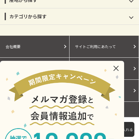
カテゴリから探す
会社概要
サイトご利用にあたって
個人情報保護に関する方針
モールガイド
Cookieポリシー
ご利用規約
お問い合わせ
【送料込み】【福岡県】博多華味鶏 華からっと詰合せ ※
冷凍配送
4,860円
Copyright © Central Japan Railway Company. All Rights Reserved.
（税込）