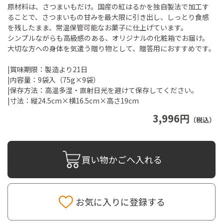
原材料は、さつまいもだけ。国産の紅はるかを独自製法で加工す
ることで、さつまいもの甘みを最大限に引き出し、しっとり食感
を残したまま、常温保管可能なお菓子に仕上げています。
シンプルながらも高級感のある、オリジナルの化粧箱でお届け。
大切な方への身体を気遣う贈り物として、贈答用におすすめです。
|賞味期限：製造より21日
|内容量：9袋入（75g×9袋）
|保存方法：高温多湿・直射日光を避けて保存してください。
|寸法：縦24.5cm×横16.5cm×高さ19cm
3,996円
（税込）
買い物かごへ入れる
お気に入りに登録する