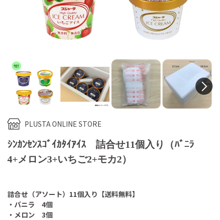
N
PLUSTA ONLINE STORE
ｼﾝｶﾝｾﾝｽｺﾞｲｶﾀｲｱｲｽ 詰合せ11個入り（ﾊﾞﾆﾗ
4+メロン3+いちご2+モカ2）
詰合せ（アソート）11個入り【送料無料】
・バニラ 4個
・メロン 3個