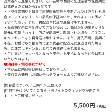
送業者へご連絡ください。ご不在時の商品の配送業者の保管期間
は発送日の翌日から3日間です。
・上記保管期間を超えて再配達希望日を設定され受け取られる場
合は、アイスクリームの品質の保証はいたしかねますので予めご
了承ください。また、再配送や代金の返金は承れません。
・保管期間内に再配達ができない場合は、商品が配送業者から配
送元に返送されます。商品が配送元に返送された場合、ご注文は
キャンセルとなり再発送は承れません。また、宛先不明、長期ご
不在、お受け取り拒否等により商品が配送元に返送された場合
も、ご注文はキャンセルとなり再発送は承れません。
・ご注文がキャンセルとなった場合、お支払になった代金は返金
いたしかねます。
●納品書・領収書について
・本商品に納品書は同梱しておりません。
・領収書の発行はお問い合わせフォームよりご連絡ください。
|内容量について：120ml×11個入り
|原材料等について：
こちら
（別サイトのウィンドウが開きま
す。）をご確認ください。
5,500円
（税込）