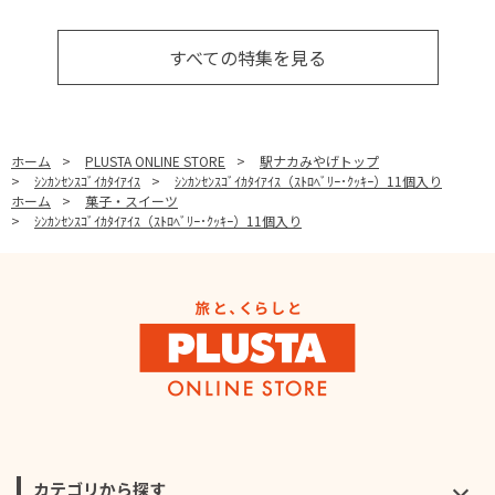
すべての特集を見る
ホーム
>
PLUSTA ONLINE STORE
>
駅ナカみやげトップ
>
ｼﾝｶﾝｾﾝｽｺﾞｲｶﾀｲｱｲｽ
>
ｼﾝｶﾝｾﾝｽｺﾞｲｶﾀｲｱｲｽ（ｽﾄﾛﾍﾞﾘｰ･ｸｯｷｰ）11個入り
ホーム
>
菓子・スイーツ
>
ｼﾝｶﾝｾﾝｽｺﾞｲｶﾀｲｱｲｽ（ｽﾄﾛﾍﾞﾘｰ･ｸｯｷｰ）11個入り
カテゴリから探す