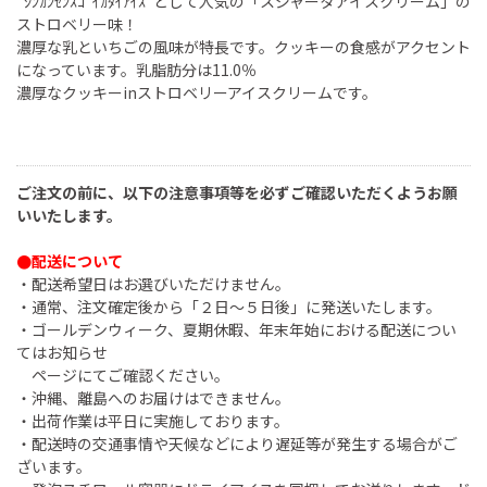
"ｼﾝｶﾝｾﾝｽｺﾞｲｶﾀｲｱｲｽ"として人気の「スジャータアイスクリーム」の
ストロベリー味！
濃厚な乳といちごの風味が特長です。クッキーの食感がアクセント
になっています。乳脂肪分は11.0％
濃厚なクッキーinストロベリーアイスクリームです。
ご注文の前に、以下の注意事項等を必ずご確認いただくようお願
いいたします。
●配送について
・配送希望日はお選びいただけません。
・通常、注文確定後から「２日～５日後」に発送いたします。
・ゴールデンウィーク、夏期休暇、年末年始における配送につい
てはお知らせ
ページにてご確認ください。
・沖縄、離島へのお届けはできません。
・出荷作業は平日に実施しております。
・配送時の交通事情や天候などにより遅延等が発生する場合がご
ざいます。