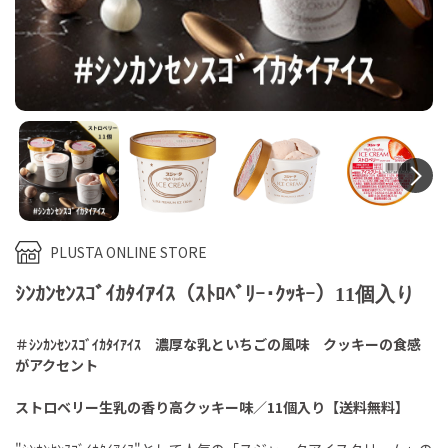
N
PLUSTA ONLINE STORE
ｼﾝｶﾝｾﾝｽｺﾞｲｶﾀｲｱｲｽ（ｽﾄﾛﾍﾞﾘｰ･ｸｯｷｰ）11個入り
＃ｼﾝｶﾝｾﾝｽｺﾞｲｶﾀｲｱｲｽ 濃厚な乳といちごの風味 クッキーの食感
がアクセント
ストロベリー生乳の香り高クッキー味／11個入り【送料無料】