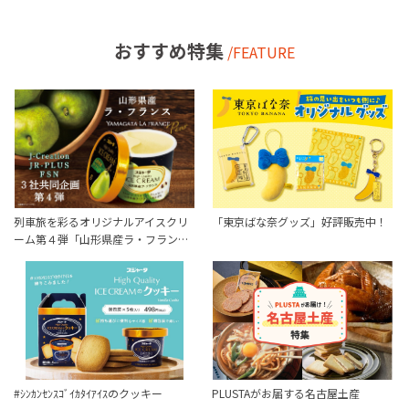
おすすめ特集
/FEATURE
列車旅を彩るオリジナルアイスクリ
「東京ばな奈グッズ」好評販売中！
ーム第４弾「山形県産ラ・フラン…
#ｼﾝｶﾝｾﾝｽｺﾞｲｶﾀｲｱｲｽのクッキー
PLUSTAがお届する名古屋土産