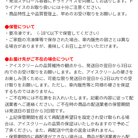
・発泡スチロール容器にドライアイスを同梱してお送りします。ド
ライアイスのお取り扱いには十分ご注意ください。
・商品特性上や品質管理上、早めのお受け取りをお願いします。
●保管について
・要冷凍です。（-18℃以下で保管してください）
・ご家庭の冷凍庫等で保存された場合、車内販売の固さとは異な
る場合がありますが、美味しくお召し上がりいただけます。
●お届け先がご不在の場合について
・アイスクリームの品質維持の観点から、発送日の翌日から3日以
内でのお受け取りをお願いします。また、アイスクリームの硬さを
お楽しみ頂くために、可能な限り発送日の翌日から2日以内での受
け取りをお願いします。ただし、車内販売等と同様の硬さを保証
するものではありません。
・ご不在時には不在票をお入れいたします。記載の内容に従って配
送業者へご連絡ください。ご不在時の商品の配送業者の保管期間
は発送日の翌日から3日間です。
・上記保管期間を超えて再配達希望日を設定され受け取られる場
合は、アイスクリームの品質の保証はいたしかねますので予めご
了承ください。また、再配送や代金の返金は承れません。
・保管期間内に再配達ができない場合は、商品が配送業者から配