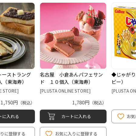
トーストラング
名古屋 小倉あんパフェサン
◆じゃがり
入（東海寿）
ド １０個入（東海寿）
ビー）
E STORE]
[PLUSTA ONLINE STORE]
[PLUSTA ON
1,750円
1,780円
（税込）
（税込）
トに入れる
カートに入れる
お気
入りに登録する
お気に入りに登録する