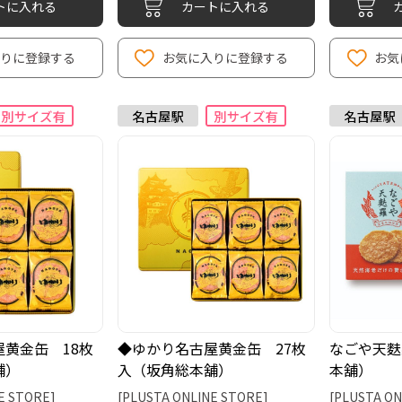
トに入れる
カートに入れる
入りに登録する
お気に入りに登録する
お気
黄金缶 18枚
◆ゆかり名古屋黄金缶 27枚
なごや天麩
舖）
入（坂角総本舖）
本舖）
E STORE]
[PLUSTA ONLINE STORE]
[PLUSTA ON