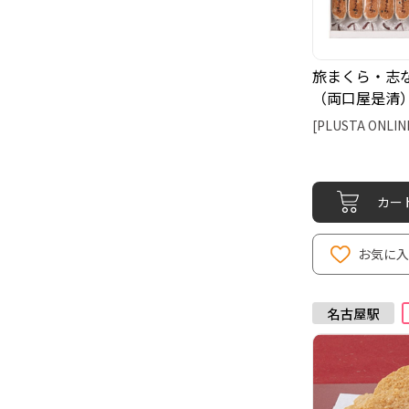
旅まくら・志な
（両口屋是清
[PLUSTA ONLIN
カー
お気に