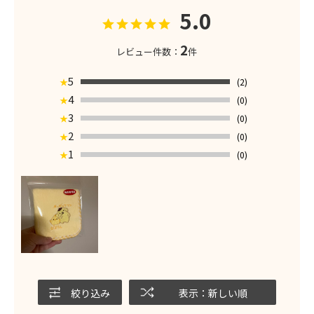
5.0
2
レビュー件数：
件
5
(2)
★
4
(0)
★
3
(0)
★
2
(0)
★
1
(0)
★
絞り込み
表示：新しい順