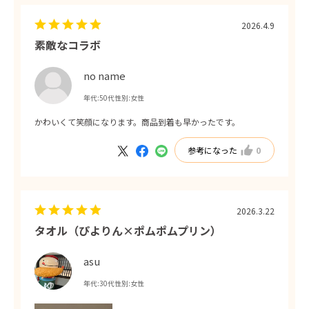
2026.4.9
素敵なコラボ
no name
年代:
50代
性別:
女性
かわいくて笑顔になります。商品到着も早かったです。
参考になった
0
2026.3.22
タオル（ぴよりん×ポムポムプリン）
asu
年代:
30代
性別:
女性