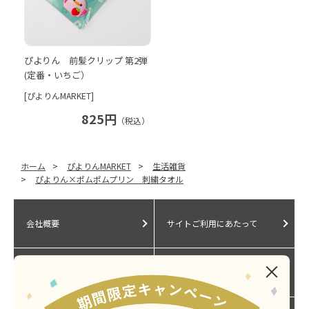
ぴよりん 前髪クリップ 第2弾
(定番・いちご）
[ぴよりんMARKET]
825円
（税込）
ホーム
>
ぴよりんMARKET
>
生活雑貨
>
ぴよりん×ポムポムプリン 刺繍タオル
会社概要
サイトご利用にあたって
個人情報保護に関する方針
モールガイド