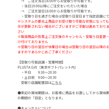
→ ご注文当日16:00からお受取りが可能です。
・当日10:00以降にご注文をいただいた場合
→ ご注文翌日16:00からお受取りが可能です。
・受取り日を過ぎた場合は受取り日翌日まで指定店舗にて
※システムの都合上商品がお受け取り可能な状態になって
示が更新されない場合がございますがご手配は進めており
さい
※取扱商品の性質上ご注文後のキャンセル・受取り日変更
け付けておりません
※受取り日の翌日が休業日の場合は受取り日の翌日以降の
ますのであらかじめご了承ください
【受取り可能店舗・営業時間】
PLUSTA Gift（東京ギフトパレット内）
・平日 9:30～20:30
・土日祝 9:00～20:30
受取り店舗配置図は
こちら
●表記の賞味期限は、お客様に商品をお渡ししてから賞味
の期間の「目安」となります。
●キャンセルについて