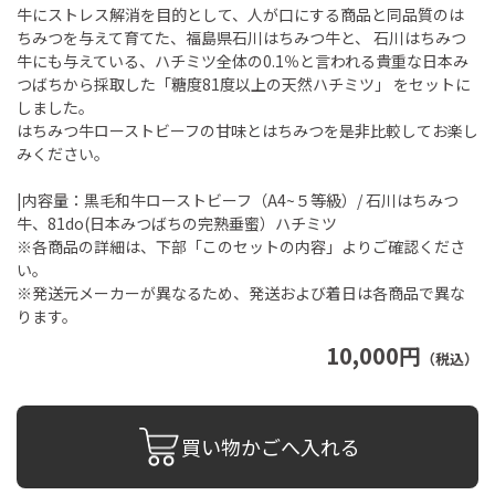
牛にストレス解消を目的として、人が口にする商品と同品質のは
ちみつを与えて育てた、福島県石川はちみつ牛と、 石川はちみつ
牛にも与えている、ハチミツ全体の0.1％と言われる貴重な日本み
つばちから採取した「糖度81度以上の天然ハチミツ」 をセットに
しました。
はちみつ牛ローストビーフの甘味とはちみつを是非比較してお楽し
みください。
|内容量：黒毛和牛ローストビーフ（A4~５等級）/ 石川はちみつ
牛、81do(日本みつばちの完熟垂蜜）ハチミツ
※各商品の詳細は、下部「このセットの内容」よりご確認くださ
い。
※発送元メーカーが異なるため、発送および着日は各商品で異な
ります。
10,000円
（税込）
買い物かごへ入れる