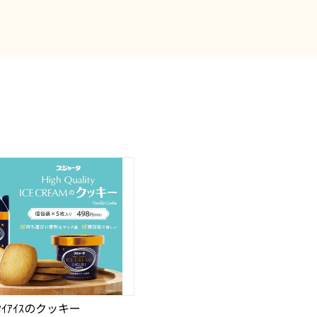
ｲｶﾀｲｱｲｽのクッキー