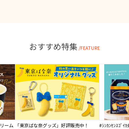
おすすめ特集
/FEATURE
リーム
「東京ばな奈グッズ」好評販売中！
#ｼﾝｶﾝｾﾝｽｺﾞ