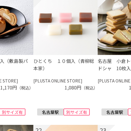
個入（敷島製パ
ひとくち １０個入（青柳総
名古屋 小倉ト
本家）
ドシャ 10枚
E STORE]
[PLUSTA ONLINE STORE]
[PLUSTA ONLINE
1,170円
1,080円
（税込）
（税込）
22
23