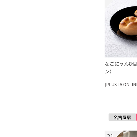
なごにゃん8
ン）
[PLUSTA ONLIN
21