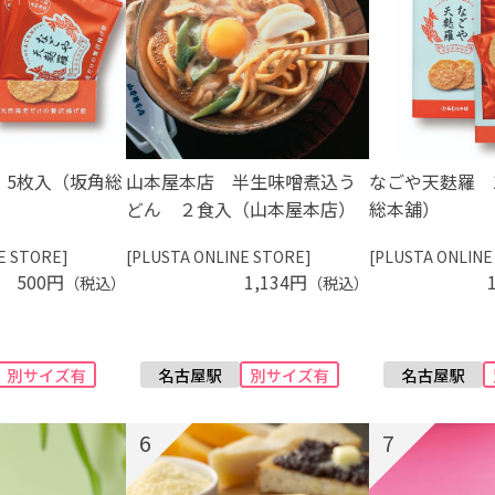
 5枚入（坂角総
山本屋本店 半生味噌煮込う
なごや天麩羅 
どん ２食入（山本屋本店）
総本舖）
E STORE]
[PLUSTA ONLINE STORE]
[PLUSTA ONLINE
500円
1,134円
（税込）
（税込）
6
7