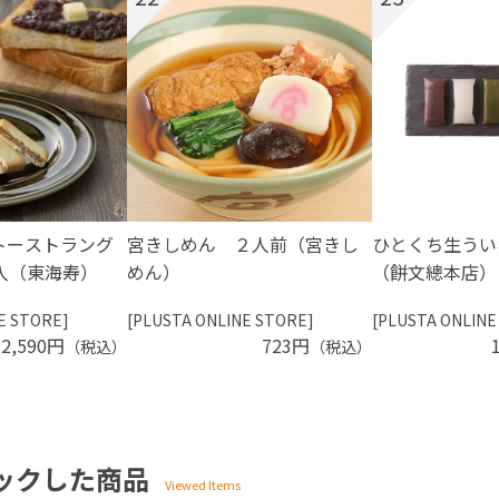
トーストラング
宮きしめん ２人前（宮きし
ひとくち生うい
入（東海寿）
めん）
（餅文總本店）
E STORE]
[PLUSTA ONLINE STORE]
[PLUSTA ONLINE
2,590円
723円
（税込）
（税込）
ックした商品