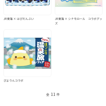
JR東海 × はぴだんぶい
JR東海 × シナモロール コラボグッ
ズ
ぴよりんコラボ
11
全
件