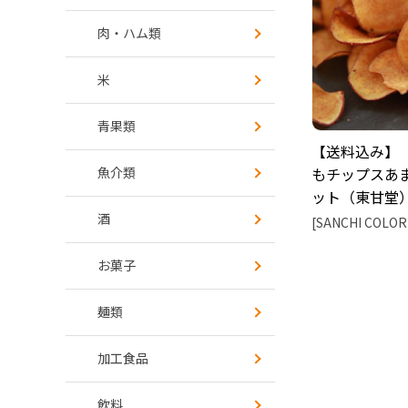
肉・ハム類
米
青果類
【送料込み】
もチップスあま
魚介類
ット（東甘堂
酒
[SANCHI COLOR
お菓子
麺類
加工食品
飲料