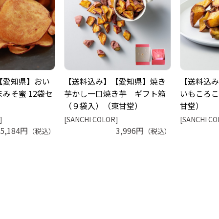
【愛知県】おい
【送料込み】【愛知県】焼き
【送料込み
みそ蜜 12袋セ
芋かし一口焼き芋 ギフト箱
いもころこ
）
（９袋入）（東甘堂）
甘堂）
]
[SANCHI COLOR]
[SANCHI CO
5,184円
3,996円
（税込）
（税込）