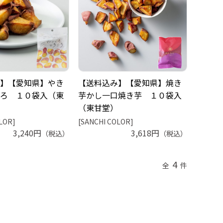
】【愛知県】やき
【送料込み】【愛知県】焼き
ろ １０袋入（東
芋かし一口焼き芋 １０袋入
（東甘堂）
LOR]
[SANCHI COLOR]
3,240円
3,618円
（税込）
（税込）
4
全
件