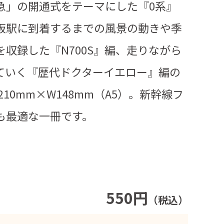
急」の開通式をテーマにした『0系』
阪駅に到着するまでの風景の動きや季
収録した『N700S』編、走りながら
ていく『歴代ドクターイエロー』編の
10mm×W148mm（A5）。新幹線フ
も最適な一冊です。
550円
（税込）