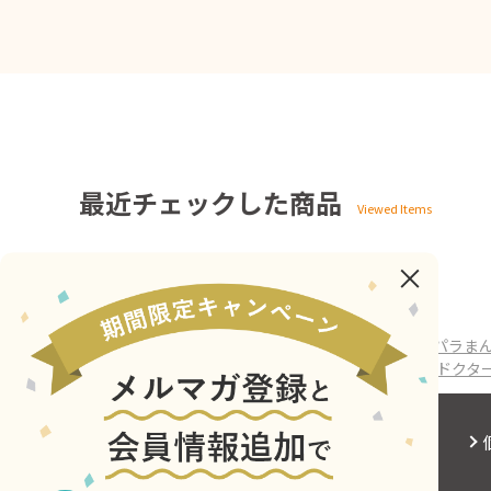
最近チェックした商品
ホーム
>
ウェッジブックス
>
文房具・雑貨
>
パラパラまん
ホーム
>
鉄道グッズ
>
パラパラまんがノート [歴代ドクタ
会社概要
サイトご利用にあたって