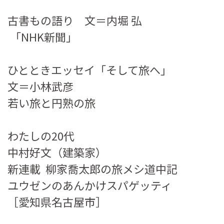
古書もの語り 文＝内堀 弘
「NHK新聞」
ひとときエッセイ「そして旅へ」
文＝小林武彦
若い旅と円熟の旅
わたしの20代
中村好文（建築家）
新連載 柳家喬太郎の旅メシ道中記
ユウゼンのあんかけスパゲッティ
［愛知県名古屋市］