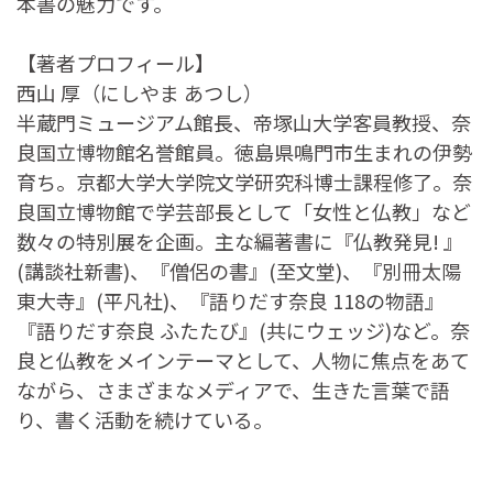
本書の魅力です。
【著者プロフィール】
西山 厚（にしやま あつし）
半蔵門ミュージアム館長、帝塚山大学客員教授、奈
良国立博物館名誉館員。徳島県鳴門市生まれの伊勢
育ち。京都大学大学院文学研究科博士課程修了。奈
良国立博物館で学芸部長として「女性と仏教」など
数々の特別展を企画。主な編著書に『仏教発見! 』
(講談社新書)、『僧侶の書』(至文堂)、『別冊太陽
東大寺』(平凡社)、『語りだす奈良 118の物語』
『語りだす奈良 ふたたび』(共にウェッジ)など。奈
良と仏教をメインテーマとして、人物に焦点をあて
ながら、さまざまなメディアで、生きた言葉で語
り、書く活動を続けている。