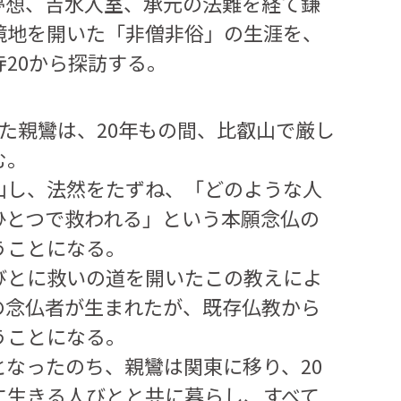
夢想、吉水入室、承元の法難を経て鎌
境地を開いた「非僧非俗」の生涯を、
20から探訪する。
した親鸞は、20年もの間、比叡山で厳し
む。
山し、法然をたずね、「どのような人
ひとつで救われる」という本願念仏の
うことになる。
びとに救いの道を開いたこの教えによ
の念仏者が生まれたが、既存仏教から
うことになる。
となったのち、親鸞は関東に移り、20
に生きる人びとと共に暮らし、すべて