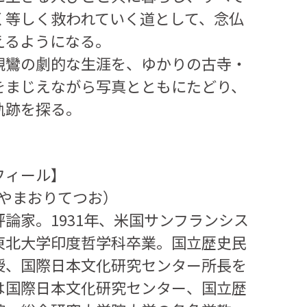
く等しく救われていく道として、念仏
えるようになる。
親鸞の劇的な生涯を、ゆかりの古寺・
をまじえながら写真とともにたどり、
軌跡を探る。
フィール】
やまおりてつお）
論家。1931年、米国サンフランシス
東北大学印度哲学科卒業。国立歴史民
授、国際日本文化研究センター所長を
は国際日本文化研究センター、国立歴