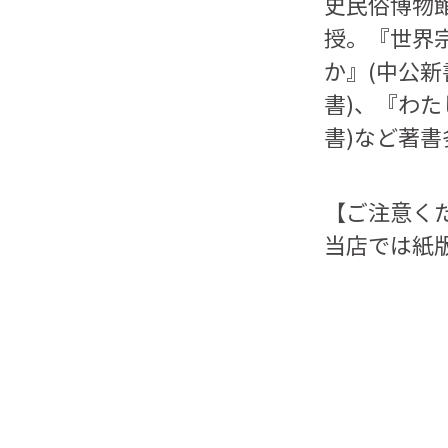
史民俗博物
授。『世界
か』(中公新
書)、『わ
書)など著書
【ご注意く
当店では紙