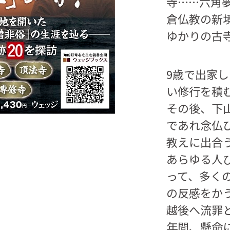
寺……六角
倉仏教の新
ゆかりの古寺
9歳で出家
い修行を積
その後、下
であれ念仏
教えに出合
あらゆる人
って、多く
の反感をか
越後へ流罪
年間、懸命