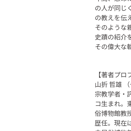
の人が同じ
の教えを伝
そのような
史蹟の紹介
その偉大な
【著者プロ
山折 哲雄
（
宗教学者・評
コ生まれ。
俗博物館教
歴任。現在