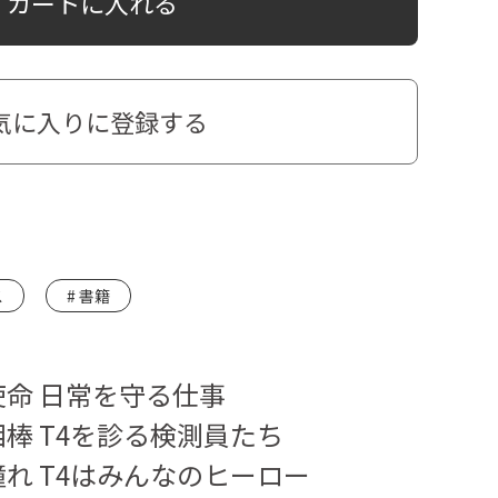
カートに入れる
気に入りに登録する
ス
書籍
1 使命 日常を守る仕事
2 相棒 T4を診る検測員たち
3 憧れ T4はみんなのヒーロー