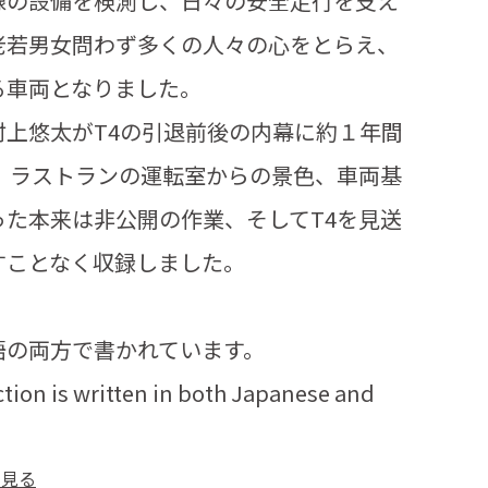
線の設備を検測し、日々の安全走行を支え
老若男女問わず多くの人々の心をとらえ、
る車両となりました。
上悠太がT4の引退前後の内幕に約１年間
、ラストランの運転室からの景色、車両基
た本来は非公開の作業、そしてT4を見送
すことなく収録しました。
語の両方で書かれています。
ction is written in both Japanese and
を見る