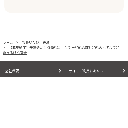
ホーム
>
であいたび、美濃
>
【募集終了】美濃透かし柄懐紙に出会う ー和紙の蔵と和紙のホテルで和
紙まるけな茶会
会社概要
サイトご利用にあたって
個人情報保護に関する方針
モールガイド
Cookieポリシー
ご利用規約