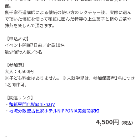
催。
裏千家茶道講師による懐紙の使い方のレクチャー後、実際に選ん
で頂いた懐紙を使って和紙に因んだ特製の上生菓子と楮のお茶や
抹茶を楽しんで頂きます。
【申込〆切】
イベント開催7日前／定員10名
最少催行人数／5名
【参加費】
大人：4,500円
※子ども料金はありません。 ※未就学児は、参加保護者1名につき
1名同伴可。
【関連リンク】
・
和紙専門店Washi-nary
・
地域分散型古民家ホテルNIPPONIA美濃商家町
4,500円
（税込）