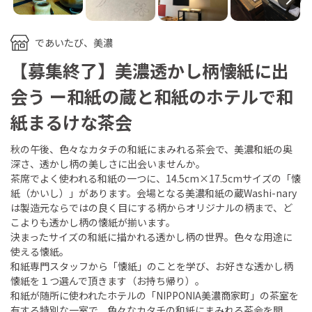
であいたび、美濃
【募集終了】美濃透かし柄懐紙に出
会う ー和紙の蔵と和紙のホテルで和
紙まるけな茶会
秋の午後、色々なカタチの和紙にまみれる茶会で、美濃和紙の奥
深さ、透かし柄の美しさに出会いませんか。
茶席でよく使われる和紙の一つに、14.5cm×17.5cmサイズの「懐
紙（かいし）」があります。会場となる美濃和紙の蔵Washi-nary
は製造元ならではの良く目にする柄からオリジナルの柄まで、ど
こよりも透かし柄の懐紙が揃います。
決まったサイズの和紙に描かれる透かし柄の世界。色々な用途に
使える懐紙。
和紙専門スタッフから「懐紙」のことを学び、お好きな透かし柄
懐紙を１つ選んで頂きます（お持ち帰り）。
和紙が随所に使われたホテルの「NIPPONIA美濃商家町」の茶室を
有する特別な一室で、色々なカタチの和紙にまみれる茶会を開