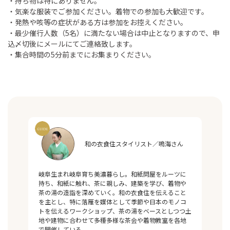
・持ち物は特にありません。
・気楽な服装でご参加ください。着物での参加も大歓迎です。
・発熱や咳等の症状がある方は参加をお控えください。
・最少催行人数（5名）に満たない場合は中止となりますので、申
込〆切後にメールにてご連絡致します。
・集合時間の5分前までにお集まりください。
和の衣食住スタイリスト／鳴海さん
岐阜生まれ岐阜育ち美濃暮らし。和紙問屋をルーツに
持ち、和紙に触れ、茶に親しみ、建築を学び、着物や
茶の湯の造詣を深めていく。和の衣食住を伝えること
を主とし、特に落雁を媒体として季節や日本のモノコ
トを伝えるワークショップ、茶の湯をベースとしつつ土
地や建物に合わせて多種多様な茶会や着物教室を各地
で開催している。