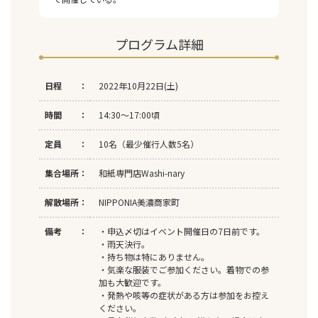
プログラム詳細
日程 ：
2022年10月22日(土)
時間 ：
14:30～17:00頃
定員 ：
10名（最少催行人数5名）
集合場所：
和紙専門店Washi-nary
解散場所：
NIPPONIA美濃商家町
備考 ：
・申込〆切はイベント開催日の7日前です。
・雨天決行。
・持ち物は特にありません。
・気楽な服装でご参加ください。着物での参
加も大歓迎です。
・発熱や咳等の症状がある方は参加をお控え
ください。