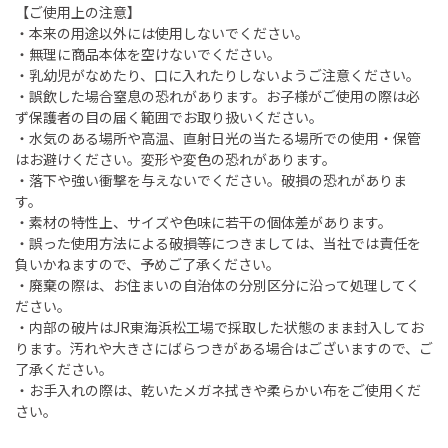
【ご使用上の注意】
・本来の用途以外には使用しないでください。
・無理に商品本体を空けないでください。
・乳幼児がなめたり、口に入れたりしないようご注意ください。
・誤飲した場合窒息の恐れがあります。お子様がご使用の際は必
ず保護者の目の届く範囲でお取り扱いください。
・水気のある場所や高温、直射日光の当たる場所での使用・保管
はお避けください。変形や変色の恐れがあります。
・落下や強い衝撃を与えないでください。破損の恐れがありま
す。
・素材の特性上、サイズや色味に若干の個体差があります。
・誤った使用方法による破損等につきましては、当社では責任を
負いかねますので、予めご了承ください。
・廃棄の際は、お住まいの自治体の分別区分に沿って処理してく
ださい。
・内部の破片はJR東海浜松工場で採取した状態のまま封入してお
ります。汚れや大きさにばらつきがある場合はございますので、ご
了承ください。
・お手入れの際は、乾いたメガネ拭きや柔らかい布をご使用くだ
さい。