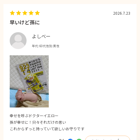
2026.7.23
早いけど孫に
よしべー
年代:
60代
性別:
男性
幸せを呼ぶドクターイエロー
孫が幸せに！只々それだけの思い
これからずっと持っていて欲しいお守りです