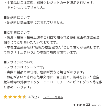
・本商品はご注文後、即日クレジットカード決済を行います。
キャンセルはできません。
■配送料について
・配送料は商品価格に含まれていません。
■ご祈祷について
・智恵・福徳・技芸上達のご利益で知られる京都嵐山の虚空蔵法
輪寺にてご祈祷いただいております。
・本尊虚空蔵菩薩は“嵯峨の虚空蔵さん”として古くから親しまれ
ており『十三まいり』の参詣で境内は賑わいます。
■デザインについて
・デザインはイメージです。
・実際の製品とは仕様、色調が異なる場合があります。
・縁起がよいとされる亀甲文様に、富士山や、祈祷を行った虚空
蔵法輪寺の梵字やドクターイエローモチーフのピクトグラム等を散
りばめております。
4.7
レビューを見る
（15）
2,000円
（税込）