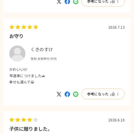
参考になった
1
2026.7.13
お守り
くきのすけ
性別:
女性
年代:
50代
かわいい🩷
早速車につけました🚗
幸せも運んで😀
参考になった
1
2026.6.10
子供に贈りました。