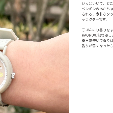
いっぱいいて、ど
ペンギンのあかち
される、素朴なタッ
ャラクターです。
◯ほんのり香りを
KAORUを包む優
※日常使いで香り
香りが弱くなった