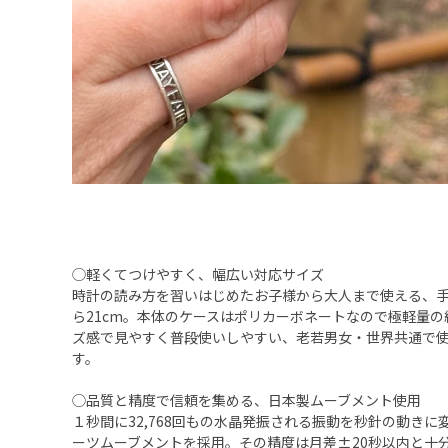
◯軽くてつけやすく、幅広い対応サイズ
時計の読み方を習いはじめたお子様から大人まで使える、手首
ら21cm。本体のケースはポリカーボネートなので極軽量の約
ズ感で見やすく普段使いしやすい、老若男女・世界共通で
す。
◯品質と精度で信頼を集める、日本製ムーブメント使用
１秒間に32,768回もの水晶発振される振動を秒針の動きに
ーツムーブメントを採用。その精度は月差±20秒以内と十