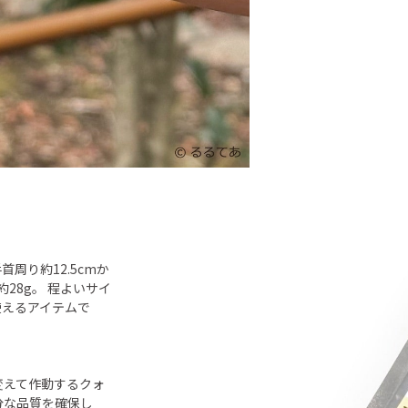
周り約12.5cmか
28g。 程よいサイ
使えるアイテムで
変えて作動するクォ
分な品質を確保し