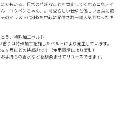
こにでもいる、日常の些細なことを肯定してくれるコウテイ
ゃん「コウペンちゃん」。可愛らしい仕草と優しい言葉に癒
チのイラストはSNSを中心に発信され一躍人気となったキ
まとう、特殊加工ベルト
しい香りは特殊加工を施したベルトにより発生しています。
は６ヶ月ほどの持続力です（使用環境により変動）
らお手持ちの香水などを馴染ませてリユースできます。