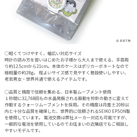
◯軽くてつけやすく、幅広い対応サイズ
時計の読み方を習いはじめたお子様から大人まで使える、手首周
り約12.5cmから21cm。本体のケースはポリカーボネートなので
極軽量の約28g。 程よいサイズ感で見やすく普段使いしやすい、
老若男女・世界共通で使えるアイテムです。
◯品質と精度で信頼を集める、日本製ムーブメント使用
１秒間に32,768回もの水晶発振される振動を秒針の動きに変えて
作動するクォーツムーブメントを採用。その精度は月差±20秒以
内と十分な品質を確保した、世界的に信頼されるSEIKO EPSON製
を使用しています。 電池交換は弊社メーカー対応も可能ですが、
一般的な電池を使用しているのでお住まいの近隣店でもご相談し
やすいモデルです。