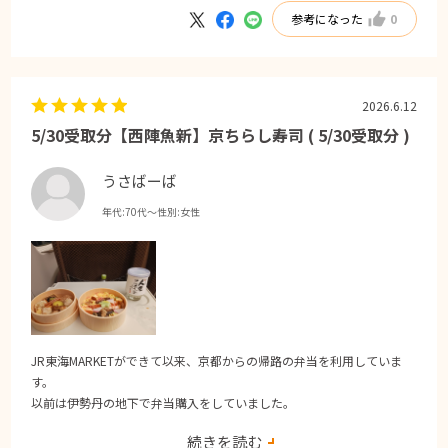
参考になった
0
2026.6.12
5/30受取分【西陣魚新】京ちらし寿司 ( 5/30受取分 )
うさばーば
年代:
70代～
性別:
女性
JR東海MARKETができて以来、京都からの帰路の弁当を利用していま
す。
以前は伊勢丹の地下で弁当購入をしていました。
大きなトランクを持っての移動はたいへんでした。
続きを読む
新幹線乗り場の改札内での受け取りは大変嬉しいです。