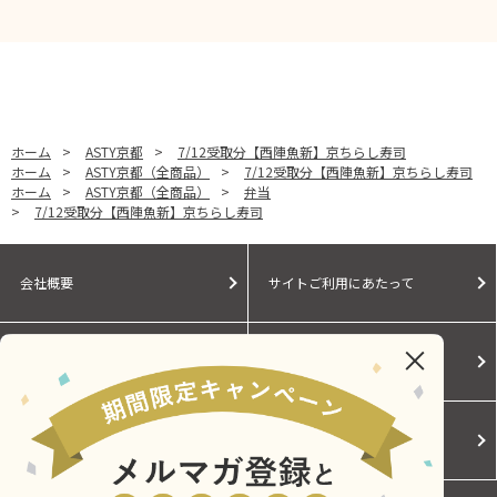
ホーム
>
ASTY京都
>
7/12受取分【西陣魚新】京ちらし寿司
ホーム
>
ASTY京都（全商品）
>
7/12受取分【西陣魚新】京ちらし寿司
ホーム
>
ASTY京都（全商品）
>
弁当
>
7/12受取分【西陣魚新】京ちらし寿司
会社概要
サイトご利用にあたって
個人情報保護に関する方針
モールガイド
Cookieポリシー
ご利用規約