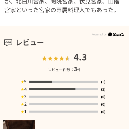
か、北白川宮家、閑院宮家、伏見宮家、山階
宮家といった宮家の専属料理人でもあった。
レビュー
4.3
3
レビュー件数：
件
5
(1)
★
4
(2)
★
3
(0)
★
2
(0)
★
1
(0)
★