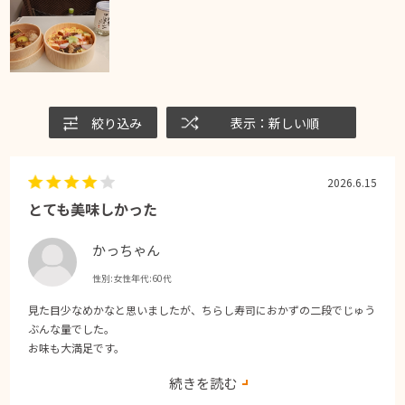
絞り込み
表示：新しい順
2026.6.15
とても美味しかった
かっちゃん
性別:
女性
年代:
60代
見た目少なめかなと思いましたが、ちらし寿司におかずの二段でじゅう
ぶんな量でした。
お味も大満足です。
前もってネットで予約出来、売り切れの心配もなかったです。便利で
続きを読む
す。