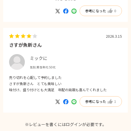
「魚新」の二段重ねの弁当はをずっとお願いしています。
参考になった
0
内容と価格のコストパフォーマンスが高いと感じています。
2026.3.15
さすが魚新さん
ミックに
性別:
男性
年代:
50代
売り切れを心配して予約しました
さすが魚新さん とても美味しい
味付け、盛り付けとも大満足 年配の両親も喜んでくれました
参考になった
1
※レビューを書くには
ログイン
が必要です。