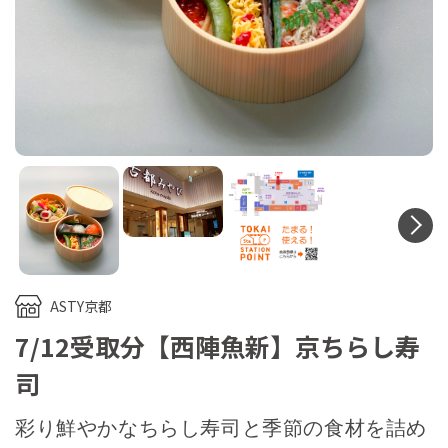
N
ASTY京都
7/12受取分【西陣魚新】京ちらし寿
司
彩り鮮やかなちらし寿司と季節の食材を詰め