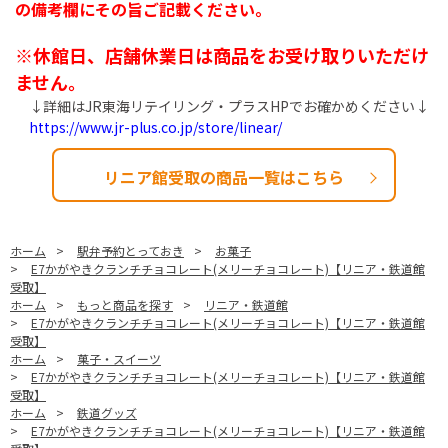
の備考欄にその旨ご記載ください。
※休館日、店舗休業日は商品をお受け取りいただけ
ません。
↓詳細はJR東海リテイリング・プラスHPでお確かめください↓
https://www.jr-plus.co.jp/store/linear/
リニア館受取の商品一覧はこちら
ホーム
>
駅弁予約とっておき
>
お菓子
>
E7かがやきクランチチョコレート(メリーチョコレート)【リニア・鉄道館
受取】
ホーム
>
もっと商品を探す
>
リニア・鉄道館
>
E7かがやきクランチチョコレート(メリーチョコレート)【リニア・鉄道館
受取】
ホーム
>
菓子・スイーツ
>
E7かがやきクランチチョコレート(メリーチョコレート)【リニア・鉄道館
受取】
ホーム
>
鉄道グッズ
>
E7かがやきクランチチョコレート(メリーチョコレート)【リニア・鉄道館