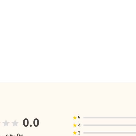
0.0
★
5
★
4
★
3
0
ュー件数：
件