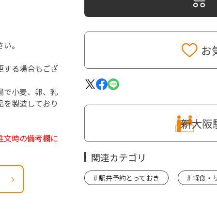
さい。
お
更する場合もござ
場で小麦、卵、乳
品を製造しており
新大阪
注文時の備考欄に
関連カテゴリ
駅弁予約とっておき
軽食・
ら