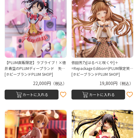
【PLUM直販限定】ラブライブ！×徳
依田芳乃[はるべと咲くや]＋
井青空のPLUMディープランド 矢…
=Repackage Edition=(PLUM限定笑…
[ホビーブランドPLUM SHOP]
[ホビーブランドPLUM SHOP]
22,000円
19,800円
（税込）
（税込）
カートに入れる
カートに入れる