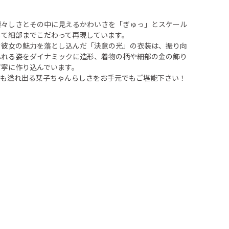
凛々しさとその中に見えるかわいさを「ぎゅっ」とスケール
して細部までこだわって再現しています。
む彼女の魅力を落とし込んだ「決意の光」の衣装は、振り向
ふれる姿をダイナミックに造形、着物の柄や細部の金の飾り
丁寧に作り込んでいます。
ても溢れ出る栞子ちゃんらしさをお手元でもご堪能下さい！