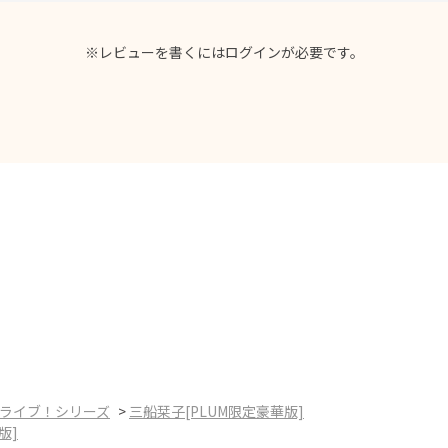
※レビューを書くには
ログイン
が必要です。
ライブ！シリーズ
>
三船栞子[PLUM限定豪華版]
版]