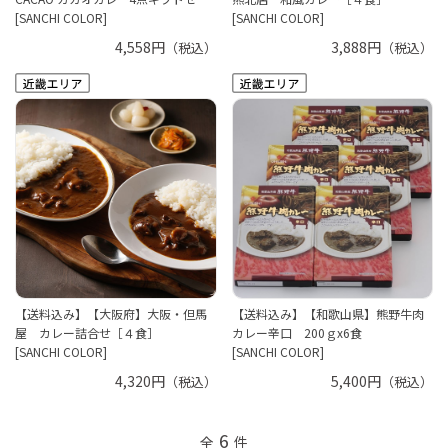
[SANCHI COLOR]
[SANCHI COLOR]
4,558円
3,888円
（税込）
（税込）
【送料込み】【大阪府】大阪・但馬
【送料込み】【和歌山県】熊野牛肉
屋 カレー詰合せ［４食］
カレー辛口 200ｇx6食
[SANCHI COLOR]
[SANCHI COLOR]
4,320円
5,400円
（税込）
（税込）
6
全
件