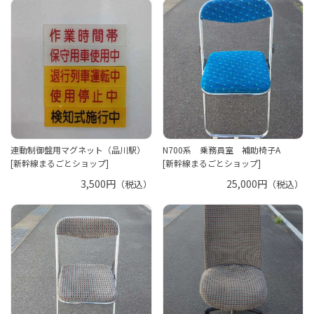
連動制御盤用マグネット（品川駅）
N700系 乗務員室 補助椅子A
[新幹線まるごとショップ]
[新幹線まるごとショップ]
3,500円
25,000円
（税込）
（税込）