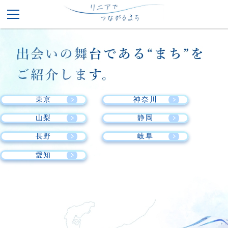
× 閉じる
東京
神奈川
山梨
静岡
長野
岐阜
愛知