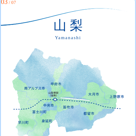
03
/ 07
山 梨
Yamanashi