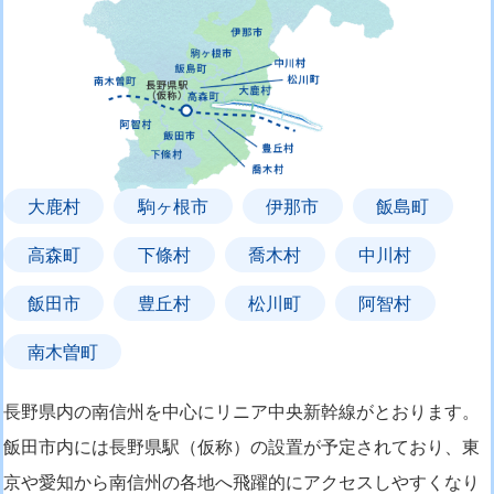
大鹿村
駒ヶ根市
伊那市
飯島町
高森町
下條村
喬木村
中川村
飯田市
豊丘村
松川町
阿智村
南木曽町
長野県内の南信州を中心にリニア中央新幹線がとおります。
飯田市内には長野県駅（仮称）の設置が予定されており、東
京や愛知から南信州の各地へ飛躍的にアクセスしやすくなり