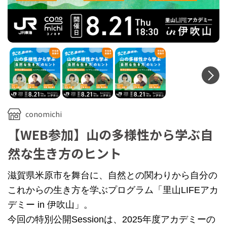
N
conomichi
【WEB参加】山の多様性から学ぶ自
然な生き方のヒント
滋賀県米原市を舞台に、自然との関わりから自分の
これからの生き方を学ぶプログラム「里山LIFEアカ
デミー in 伊吹山」。
今回の特別公開Sessionは、2025年度アカデミーの