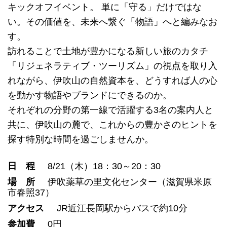
キックオフイベント。 単に「守る」だけではな
い。その価値を、未来へ繋ぐ「物語」へと編みなお
す。
訪れることで土地が豊かになる新しい旅のカタチ
「リジェネラティブ・ツーリズム」の視点を取り入
れながら、伊吹山の自然資本を、どうすれば人の心
を動かす物語やブランドにできるのか。
それぞれの分野の第一線で活躍する3名の案内人と
共に、伊吹山の麓で、これからの豊かさのヒントを
探す特別な時間を過ごしませんか。
日 程
8/21（木）18：30～20：30
場 所
伊吹薬草の里文化センター（滋賀県米原
市春照37）
アクセス
JR近江長岡駅からバスで約10分
参加費
0円