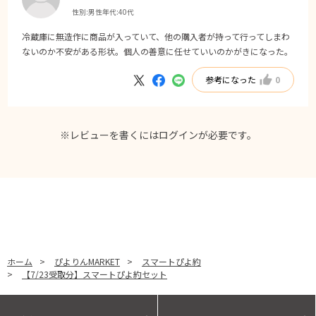
性別:
男性
年代:
40代
冷蔵庫に無造作に商品が入っていて、他の購入者が持って行ってしまわ
ないのか不安がある形状。個人の善意に任せていいのかがきになった。
参考になった
0
※レビューを書くには
ログイン
が必要です。
ホーム
>
ぴよりんMARKET
>
スマートぴよ約
>
【7/23受取分】スマートぴよ約セット