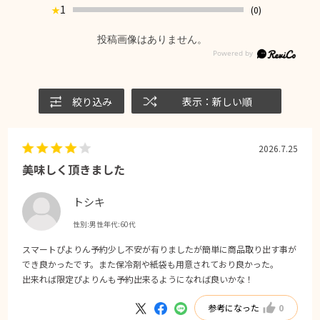
1
(0)
★
投稿画像はありません。
絞り込み
表示：新しい順
2026.7.25
美味しく頂きました
トシキ
性別:
男性
年代:
60代
スマートぴよりん予約少し不安が有りましたが簡単に商品取り出す事が
でき良かったです。また保冷剤や紙袋も用意されており良かった。
出来れば限定ぴよりんも予約出来るようになれば良いかな！
参考になった
0