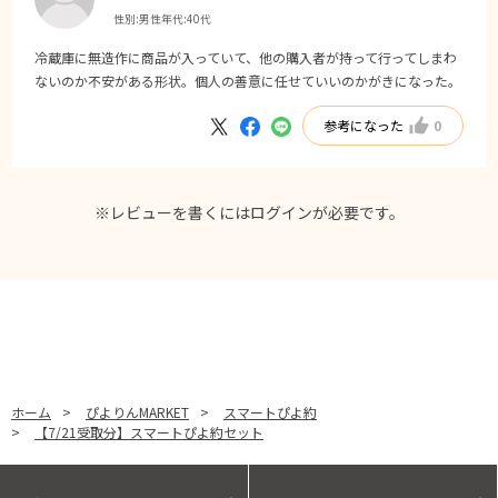
性別:
男性
年代:
40代
冷蔵庫に無造作に商品が入っていて、他の購入者が持って行ってしまわ
ないのか不安がある形状。個人の善意に任せていいのかがきになった。
参考になった
0
※レビューを書くには
ログイン
が必要です。
ホーム
>
ぴよりんMARKET
>
スマートぴよ約
>
【7/21受取分】スマートぴよ約セット