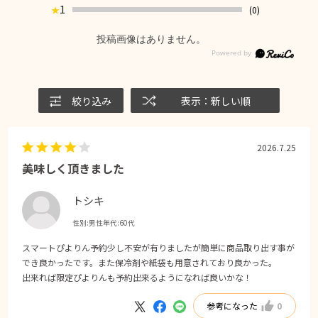
1
(0)
★
投稿画像はありません。
絞り込み
表示：新しい順
2026.7.25
美味しく頂きました
トシキ
性別:
男性
年代:
60代
スマートぴよりん予約少し不安が有りましたが簡単に商品取り出す事が
でき良かったです。また保冷剤や紙袋も用意されており良かった。
出来れば限定ぴよりんも予約出来るようになれば良いかな！
参考になった
0