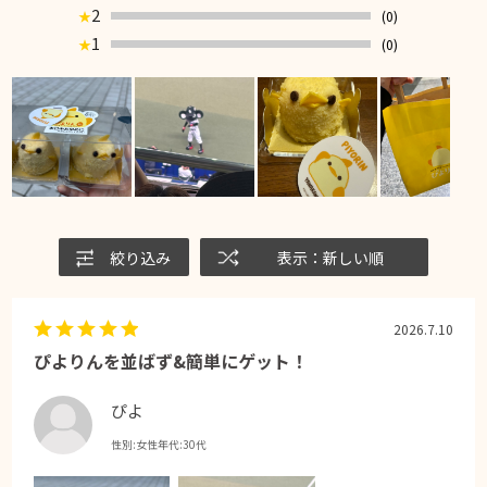
2
(0)
★
1
(0)
★
絞り込み
表示：新しい順
2026.7.10
ぴよりんを並ばず&簡単にゲット！
ぴよ
性別:
女性
年代:
30代