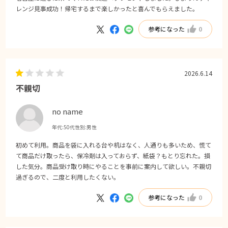
レンジ見事成功！帰宅するまで楽しかったと喜んでもらえました。
参考になった
0
2026.6.14
不親切
no name
年代:
50代
性別:
男性
初めて利用。商品を袋に入れる台や机はなく、人通りも多いため、慌て
て商品だけ取ったら、保冷剤は入っておらず、紙袋？もとり忘れた。損
した気分。商品受け取り時にやることを事前に案内して欲しい。不親切
過ぎるので、二度と利用したくない。
参考になった
0