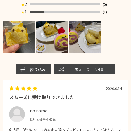
2
(0)
★
1
(1)
★
絞り込み
表示：新しい順
2026.6.14
スムーズに受け取りできました
no name
性別:
女性
年代:
60代
名古屋に遊びに来てくれたお友達へプレゼントしました。ぴよりんチャ