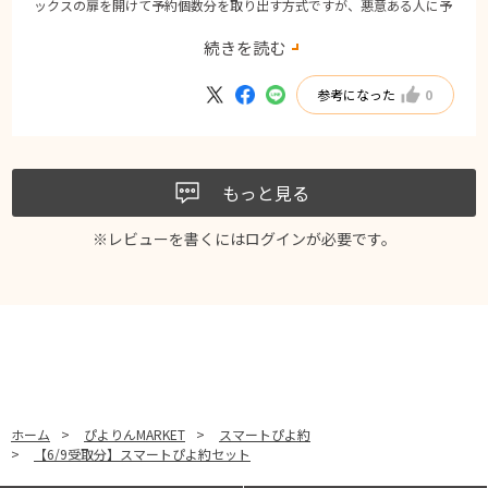
ックスの扉を開けて予約個数分を取り出す方式ですが、悪意ある人に予
約数以上に持って行かれないのかなと心配になりましたが、防犯カメラ
続きを読む
とロック解除のタイミングで特定出来るのかなと思いました。
見た目も可愛く、味もムースのふんわりした舌触りとしつこくない甘さ
参考になった
0
の中にプリンが隠れている驚きで楽しめました！
もっと見る
※レビューを書くには
ログイン
が必要です。
ホーム
>
ぴよりんMARKET
>
スマートぴよ約
>
【6/9受取分】スマートぴよ約セット