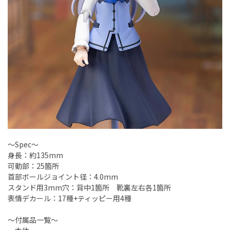
～Spec～
身長：約135mm
可動部：25箇所
首部ボールジョイント径：4.0mm
スタンド用3mm穴：背中1箇所 靴裏左右各1箇所
表情デカール：17種+ティッピー用4種
～付属品一覧～