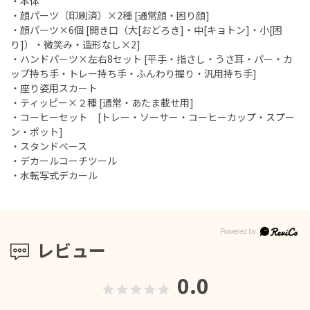
・本体
・顔パーツ（印刷済）×2種 [通常顔・困り顔]
・顔パーツ×6個 [開き口（大[おどろき]・中[キョトン]・小[困
り]）・微笑み・造形なし×2]
・ハンドパーツ×左右8セット [平手・指さし・うさ耳・パー・カ
ップ持ち手・トレー持ち手・ふんわり握り・汎用持ち手]
・座り姿用スカート
・ティッピー×２種 [通常・あたま載せ用]
・コーヒーセット [トレー・ソーサー・コーヒーカップ・スプー
ン・ポット]
・スタンドベース
・デカールコーチツール
・水転写式デカール
レビュー
0.0