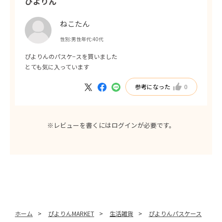
ぴよりん
ねこたん
性別:
男性
年代:
40代
ぴよりんのパスケ−スを買いました
とても気に入っています
参考になった
0
※レビューを書くには
ログイン
が必要です。
ホーム
>
ぴよりんMARKET
>
生活雑貨
>
ぴよりんパスケース