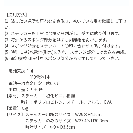
【使用方法】
(1) 貼りたい場所の汚れをふき取り、乾いている事を確認して下さ
い。
(2) ステッカーを丁寧に台紙から剥がし、壁面に貼り付けます。
(3) 時計からスポンジ部分をはずし剥離紙を剥がします。
(4) スポンジ部分をステッカーの○印に合わせて貼り付けます。
(5) 時計に単3乾電池(別売)を入れ、スポンジ部分にはめ込み完成。
(6) 電池交換は時計をスポンジ部分からはすして行って下さい。
電池交換：可
単3電池1本
電池平均寿命目安：約6ヵ月
平均月差：±30秒
【素材】ステッカー：塩化ビニル樹脂
時計：ポリプロピレン、スチール、アルミ、EVA
【重量】75g
【サイズ】ステッカー用紙のサイズ：W29×H41cm
ステッカーのみのサイズ：W27.4×H30.3cm
時計サイズ：Φ9×D3.5cm