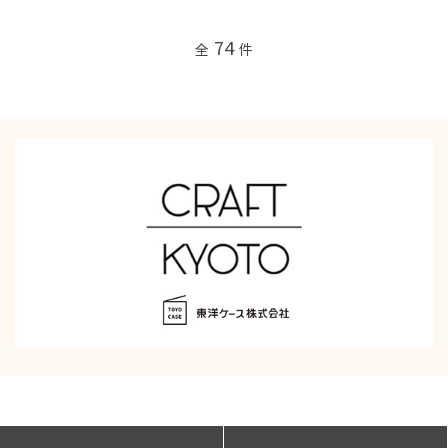
74
全
件