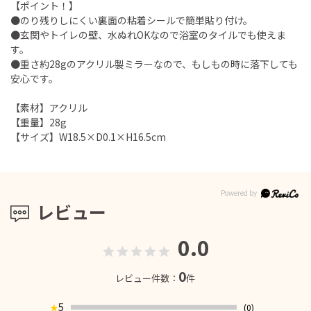
【ポイント！】
●のり残りしにくい裏面の粘着シールで簡単貼り付け。
●玄関やトイレの壁、水ぬれOKなので浴室のタイルでも使えま
す。
●重さ約28gのアクリル製ミラーなので、もしもの時に落下しても
安心です。
【素材】アクリル
【重量】28g
【サイズ】W18.5×D0.1×H16.5cm
レビュー
0.0
0
レビュー件数：
件
5
(0)
★