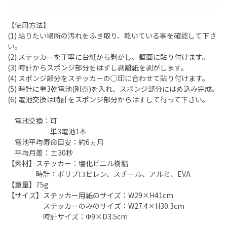
【使用方法】
(1) 貼りたい場所の汚れをふき取り、乾いている事を確認して下さ
い。
(2) ステッカーを丁寧に台紙から剥がし、壁面に貼り付けます。
(3) 時計からスポンジ部分をはずし剥離紙を剥がします。
(4) スポンジ部分をステッカーの○印に合わせて貼り付けます。
(5) 時計に単3乾電池(別売)を入れ、スポンジ部分にはめ込み完成。
(6) 電池交換は時計をスポンジ部分からはすして行って下さい。
電池交換：可
単3電池1本
電池平均寿命目安：約6ヵ月
平均月差：±30秒
【素材】ステッカー：塩化ビニル樹脂
時計：ポリプロピレン、スチール、アルミ、EVA
【重量】75g
【サイズ】ステッカー用紙のサイズ：W29×H41cm
ステッカーのみのサイズ：W27.4×H30.3cm
時計サイズ：Φ9×D3.5cm