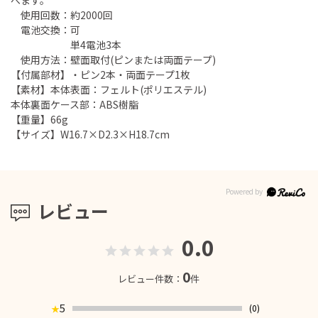
使用回数：約2000回
電池交換：可
単4電池3本
使用方法：壁面取付(ピンまたは両面テープ)
【付属部材】・ピン2本・両面テープ1枚
【素材】本体表面：フェルト(ポリエステル)
本体裏面ケース部：ABS樹脂
【重量】66g
【サイズ】W16.7×D2.3×H18.7cm
レビュー
0.0
0
レビュー件数：
件
5
(0)
★