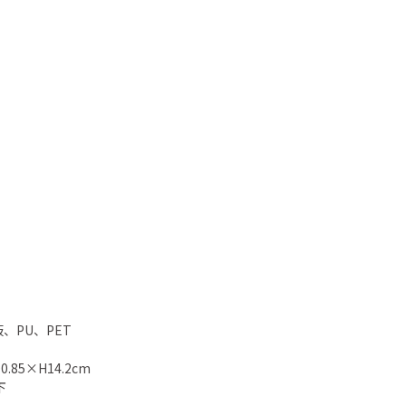
板、PU、PET
.85×H14.2cm
下