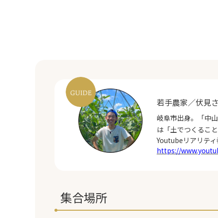
若手農家／伏見
岐阜市出身。「中山
は「土でつくること
Youtubeリア
https://www.you
集合場所