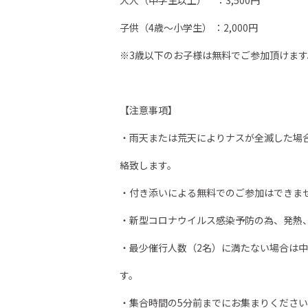
大人（中学生以上） ：3,500円
子供（4歳～小学生） ：2,000円
※3歳以下のお子様は無料でご参加頂けます
【注意事項】
・雨天または荒天によりナスが全滅した場
絡致します。
・付き添いによる無料でのご参加はできま
・新型コロナウイルス感染予防の為、発熱
・最少催行人数（2名）に満たない場合は
す。
・集合時間の5分前までにお集まりくださ