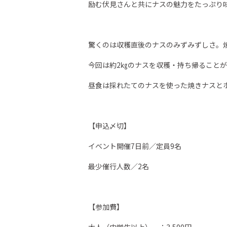
励む伏見さんと共にナスの魅力をたっぷり
驚くのは収穫直後のナスのみずみずしさ。
今回は約2㎏のナスを収穫・持ち帰ること
昼食は採れたてのナスを使った焼きナスと
【申込〆切】
イベント開催7日前／定員9名
最少催行人数／2名
【参加費】