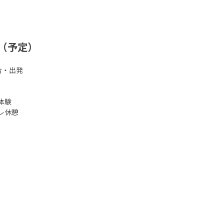
（予定）
集合・出発
穫体験
イレ休憩