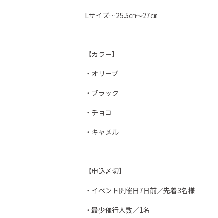
Lサイズ…25.5㎝～27㎝
【カラー】
・オリーブ
・ブラック
・チョコ
・キャメル
【申込〆切】
・イベント開催日7日前／先着3名様
・最少催行人数／1名