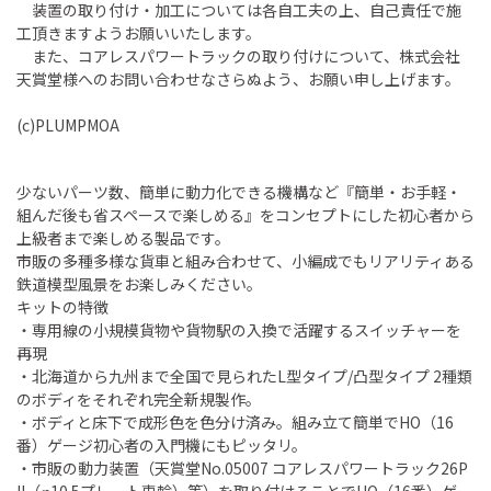
装置の取り付け・加工については各自工夫の上、自己責任で施
工頂きますようお願いいたします。
また、コアレスパワートラックの取り付けについて、株式会社
天賞堂様へのお問い合わせなさらぬよう、お願い申し上げます。
(c)PLUMPMOA
少ないパーツ数、簡単に動力化できる機構など『簡単・お手軽・
組んだ後も省スペースで楽しめる』をコンセプトにした初心者から
上級者まで楽しめる製品です。
市販の多種多様な貨車と組み合わせて、小編成でもリアリティある
鉄道模型風景をお楽しみください。
キットの特徴
・専用線の小規模貨物や貨物駅の入換で活躍するスイッチャーを
再現
・北海道から九州まで全国で見られたL型タイプ/凸型タイプ 2種類
のボディをそれぞれ完全新規製作。
・ボディと床下で成形色を色分け済み。組み立て簡単でHO（16
番）ゲージ初心者の入門機にもピッタリ。
・市販の動力装置（天賞堂No.05007 コアレスパワートラック26P