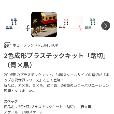
N
ホビーブランド PLUM SHOP
2色成形プラスチックキット「踏切」
（青×黒）
2色成形のプラスチックキット、1/80スケールサイズの踏切が『ポ
ップな異世界シリーズ』として登場！
新たに、赤×白、青×黒、緑×青、3種類のカラーバリエーション
展開となりました。
スペック
商品名：2色成形プラスチックキット「踏切」（青×黒）
スケール：1/80スケール