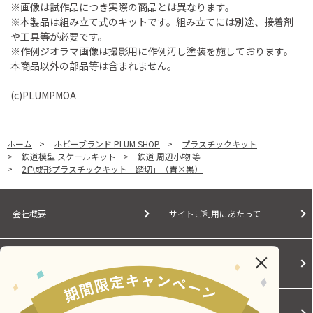
※画像は試作品につき実際の商品とは異なります。
※本製品は組み立て式のキットです。組み立てには別途、接着剤
や工具等が必要です。
※作例ジオラマ画像は撮影用に作例汚し塗装を施しております。
本商品以外の部品等は含まれません。
(c)PLUMPMOA
ホーム
>
ホビーブランド PLUM SHOP
>
プラスチックキット
>
鉄道模型 スケールキット
>
鉄道 周辺小物 等
>
2色成形プラスチックキット「踏切」（青×黒）
会社概要
サイトご利用にあたって
個人情報保護に関する方針
モールガイド
Cookieポリシー
ご利用規約